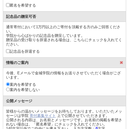
匿名を希望する
記念品の贈呈可否
通常寄付において1万円以上のご寄付を頂戴する方のみご回答くださ
い。
学院から心ばかりの記念品を贈呈しています。
贈呈品の受け取りを辞退される場合は、こちらにチェックを入れてく
ださい。
記念品を辞退する
情報のご案内
※
今後、Eメールで金城学院の情報をお送りさせていただく場合がござ
います。
案内を希望する
案内を希望しない
公開メッセージ
皆様からの温かいメッセージをお待ちしております。いただいたメッ
セージは学院
寄付募集サイト
上で公開させていただきます。
公開される内容は、お名前とメッセージです。お名前の掲載を希望さ
れない場合は、「匿名希望」にチェックを入れてください。
140文字以内でご自由にお書き下さい。 入力文字数：
0
文字