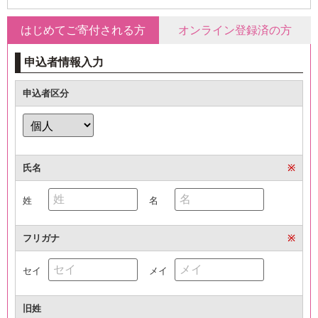
はじめてご寄付される方
オンライン登録済の方
申込者情報入力
申込者区分
氏名
※
姓
名
フリガナ
※
セイ
メイ
旧姓