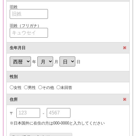
旧姓
旧姓（フリガナ）
生年月日
※
年
月
日
性別
女性
男性
その他
未回答
住所
※
〒
-
※日本国外に在住の方は000-0000と入力してください