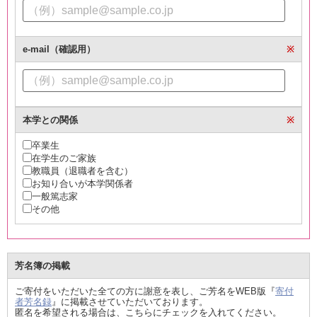
e-mail（確認用）
※
本学との関係
※
卒業生
在学生のご家族
教職員（退職者を含む）
お知り合いが本学関係者
一般篤志家
その他
芳名簿の掲載
ご寄付をいただいた全ての方に謝意を表し、ご芳名をWEB版『
寄付
者芳名録
』に掲載させていただいております。
匿名を希望される場合は、こちらにチェックを入れてください。