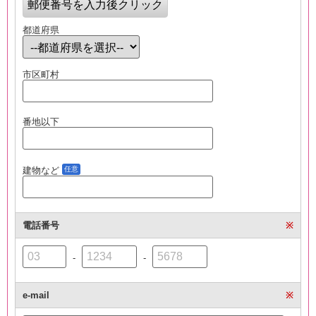
都道府県
市区町村
番地以下
建物など
任意
電話番号
※
-
-
e-mail
※